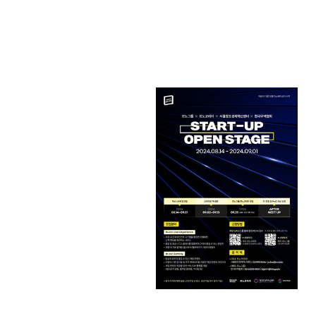
연구개발특구
GS건설
Field
S-Stage
NH농협은행
S-Stage
르노코리아