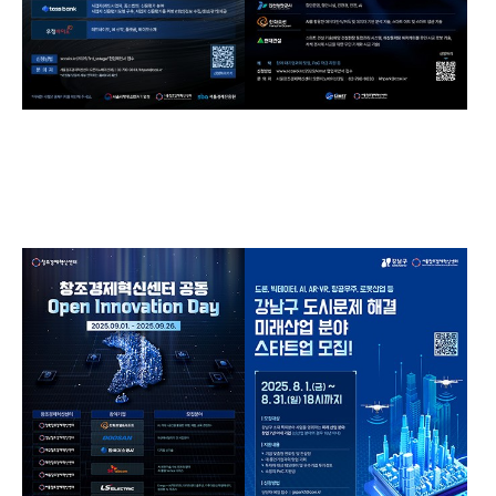
3rd S.Stage
해양수산분야 Open
Innovation
S-Stage
Field