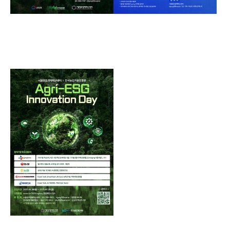
산림분야 오픈이노베이션
GS리테일
PoC형
PoC형
2nd S.Stage
S-Stage
Agri-ESG Innovation