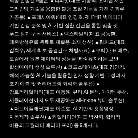
최종 선정된 9팀은 ▲피피넛(대표 이종덕, 초미립 저온
그라인딩 기술을 융합한 혈당 조절 기능을 가진 견과류
가공품) ▲프레시아워(대표 임경호, 펫 PHR 빅데이터
기반 건강 분석 및 AI 기반 질환 진단을 통한 맞춤 펫
푸드 정기 구독 서비스) ▲텍스타일리(대표 공동환,
폐혼방섬유를 원료로 재활용 소재 생산) ▲림피드(대표
김희수, 세계 최초 동결건조 처방사료) ▲큐빅(대표 배호,
로컬에서 원본 데이터의 성능을 99% 유지하는 보안
합성데이터 생성 솔루션) ▲코드스테이츠(대표 김인기,
해석 가능한 AI 기술을 활용한 인재 성향 기반 고성과자
조기 예측 및 커리어트랙 최적화 솔루션) ▲
앙트러리얼리티(대표 이동윤, 뷰티 AI 분석, 아이템 추천,
시뮬레이션까지 모두 제공하는 all-in-one 뷰티 솔루션)
▲더브이플래닛(대표 이준호, AI 기반의 숏폼영상
자동제작 솔루션) ▲카멜라이언(대표 박찬혁, 합리적
비용의 고퀄리티 배리어 프리) 등 9개사다.