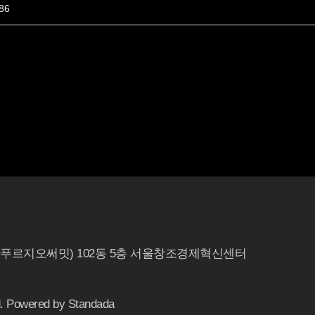
786
용산푸르지오써밋) 102동 5층 서울창조경제혁신센터
owered by Standada