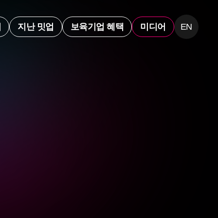
업
지난 밋업
보육기업 혜택
미디어
EN