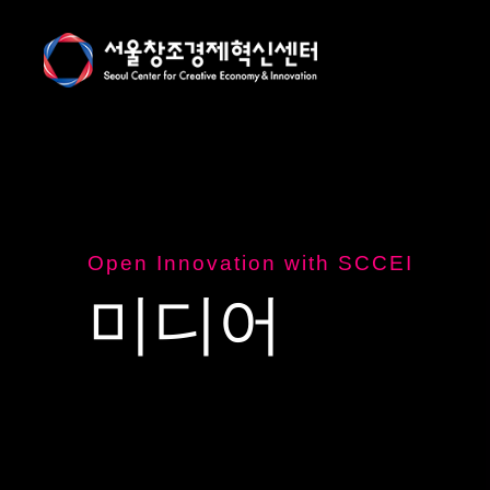
Open Innovation with SCCEI
미
디
어