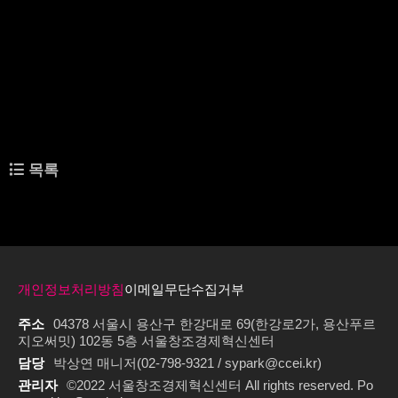
J프레시웨이, CJ대한통운, CJ올리브영, TVING 등 5개사가 6개 부문으로 프로그램에
함께했다.
참가 스타트업들은 선발 이후 CJ 계열사와의 PoC 외에도 경영전략, IR, PR 컨설팅 등
기업 운영 전반에 걸친 교육과 멘토링을 받았다. 관련 정보는 서울창조경제혁신센터
오픈이노베이션 공식 홈페이지를 통해 확인할 수 있다.
김도한 CJ인베스트먼트 대표는 “AI 시대의 마이크로 트렌드에 발맞춰 사람을 연구하
고 이해하는 기술이 필요하다”며 “유망 스타트업과 CJ 계열사가 함께 혁신적 비즈니
스 모델을 개발하며 상호 시너지를 창출하는 뜻깊은 자리였다”고 말했다.
관련링크
https://www.ikoreadaily.co.kr/news/articleView.html?idxno=833503
목록
이전글
서울창조경제혁신센터, '2025 해양수산분야 오픈이노베이션 밋업' 성황리
개최
다음글
중소벤처기업부 서울지방중소벤처기업청과 서울창조경제혁신센터,
「2025 오픈이노베이션 유공 포상식」 개최
개인정보처리방침
이메일무단수집거부
주소
04378 서울시 용산구 한강대로 69(한강로2가, 용산푸르
지오써밋) 102동 5층 서울창조경제혁신센터
담당
박상연 매니저(02-798-9321 / sypark@ccei.kr)
관리자
©2022 서울창조경제혁신센터 All rights reserved. Po