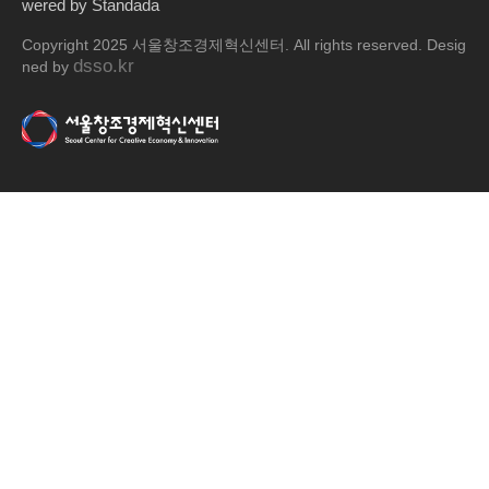
wered by Standada
Copyright 2025 서울창조경제혁신센터. All rights reserved. Desig
dsso.kr
ned by