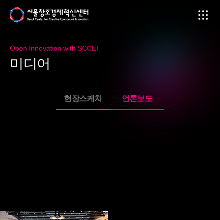
Open Innovation with SCCEI
미
디
어
현장스케치
언론보도
서울창조경제혁신센터 X CJ그룹, ‘오벤터스 8기’ 데모데이 성료…라이프스타일 스타
트업 육성 가속
페이지 정보
2025-11-06
본문