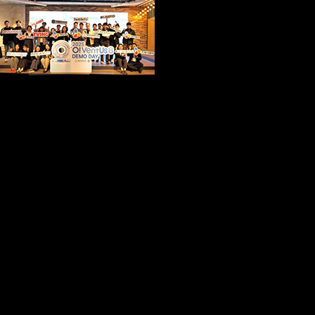
CJ그룹이 라이프스타일 분야 유망 스타트업과 협력해 공동 사업화를 추진하는 오픈
이노베이션 프로그램 ‘오벤터스’ 8기 데모데이를 성공적으로 마쳤다.
CJ그룹은 4일 서울창조경제혁신센터와 함께 진행한 ‘오벤터스 8기 데모데이’가 지난
10월 29일 서울 서초구 드림플러스 강남에서 개최됐다고 밝혔다.
이번 행사에는 오벤터스 8기 참가 스타트업 9곳을 비롯해 벤처캐피탈(VC), 엑셀러레
이터(AC), CJ 계열사 관계자들이 참석했다.
데모데이에서는 각 스타트업이 혁신 기술과 사업모델을 중심으로 식품·바이오, 로지
스틱스·커머스, 엔터테인먼트·미디어 등 분야별로 사전에 매칭된 CJ 계열사와의 사업
검증(PoC) 결과를 발표했다. 이를 통해 투자 유치 가능성과 협업 기회를 높였다. 행사
에서는 오벤터스 6기 렛서 심규현 대표가 CJ ENM과 협업해 CJ 사내방송에 맞춤형 AI
보이스를 공급한 사례도 공유됐다. 또한 스타트업과 참관객 간 네트워킹이 진행돼 향
후 협업 및 투자 연결 가능성을 모색했다.
이번 8기 프로그램에는 식품·바이오 분야 5곳(피피넛, 프레쉬아워, 텍스타일리, 림피
드, 큐빅), 로지스틱스·커머스 분야 2곳(내러티브, 앙트러리얼리티), 엔터테인먼트·미
디어 분야 2곳(더브이플래닛, 카멜라이언)이 참여했다. CJ 계열사로는 CJ제일제당, C