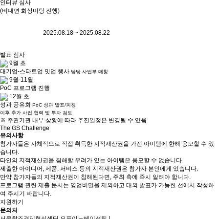
인터뷰 심사
(비대면 화상미팅 진행)
2025.08.18 ~ 2025.08.22
발표 심사
9월 초
대기업-스타트업 밋업 행사
담당 사업부 매칭
9월-11월
PoC 프로그램 진행
12월 초
성과 공유회
PoC 성과 발표/피칭
이후 추가 사업 협력 및 투자 검토
※ 주관기관 내부 상황에 따라 추진일정은 변경될 수 있음
The GS Challenge
유의사항
참가자들은 자체적으로 직접 취득한 지적재산권을 가진 아이템에 한해 응모할 수 있
습니다.
타인의 지적재산권을 침해할 우려가 있는 아이템은 응모할 수 없습니다.
제출한 아이디어, 제품, 서비스 등의 지적재산권은 참가자 본인에게 있습니다.
만약 참가자들의 지적재산권이 침해된다면, 주최 측에 즉시 알려야 합니다.
프로그램 관련 제출 문서는 영업비밀을 제외하고 대외 발표가 가능한 선에서 작성하
여 주시기 바랍니다.
지원하기
문의처
서울창조경제혁신센터 오픈이노베이션팀 |