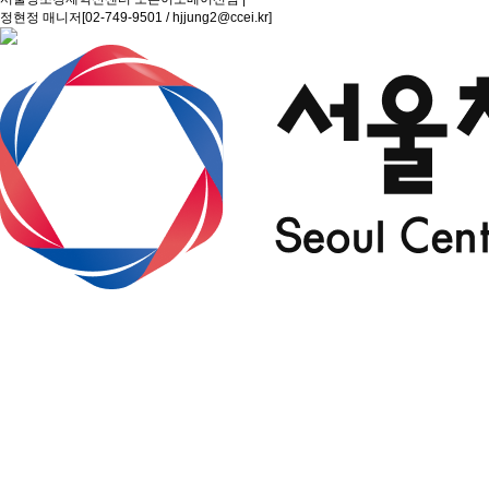
정현정 매니저[02-749-9501 / hjjung2@ccei.kr]