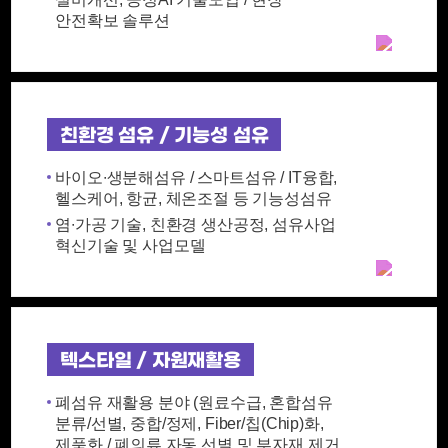
안전확보 솔루션
친환경 섬유 / 기능성 섬유
바이오∙생분해섬유 / 스마트섬유 / IT융합,
헬스케어, 항균, 체온조절 등 기능성섬유
염∙가공 기술, 친환경 생산공정, 섬유사업
혁신기술 및 사업모델
텍스타일 / 자원재활용
폐섬유 재활용 분야 (원료수급, 혼합섬유
분류/선별, 중합/정제, Fiber/칩(Chip)화,
제품화 / 폐의류 자동 선별 및 부자재 제거