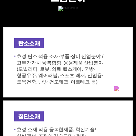
탄소소재
효성 탄소 적용 소재∙부품∙장비 산업분야 /
고부가가치 융복합형, 응용제품 산업분야
(모빌리티, 로봇, 의료∙헬스케어, 국방∙
항공우주, 웨어러블, 스포츠∙레저, 산업용∙
토목건축, 난방∙건조테크, 아트테크 등)
첨단소재
효성 소재 적용 융복합제품, 혁신기술/
설비개선, 공정AI 기술도입 / 현장