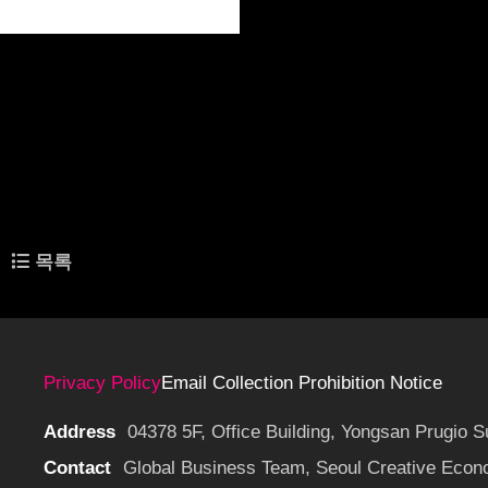
서울창조경제혁신센터(이하 서울창경)가 '2025년 성과 우수기업'으로 선정한 테크 스타
큐빅(CUBIG)은 AI 데이터 인프라 전문 기업으로 기업 내부에 방치된 '사용 불가능한(U
금융, 제조 등 보안이 생명인 산업군의 파트너로 급부상 중이다.
큐빅은 2025년 많은 성과를 올렸다. 글로벌 액셀러레이팅 프로그램으로 IR 역량을 고도
한 교두보를 구축했다.
큐빅의 글로벌 경쟁력의 핵심은 제품 라인업이다. CUBIG은 데이터 전환 엔진 'DTS', AI-Ready
성형 AI 기술을 즉시 도입할 수 있는 환경을 제공한다.
관련링크
https://www.fntoday.co.kr/news/articleView.html?idxno=382779
목록
이전글
인플루언서 커머스 '데이터·자동화'...와이어드컴퍼니, 서울창경 우수기업 
다음글
에프아이씨씨, 서울창경 '성과 우수기업' 선정...K-뷰티 경쟁 속 성장 이어가
Privacy Policy
Email Collection Prohibition Notice
Address
04378 5F, Office Building, Yongsan Prugio 
Contact
Global Business Team, Seoul Creative Econo