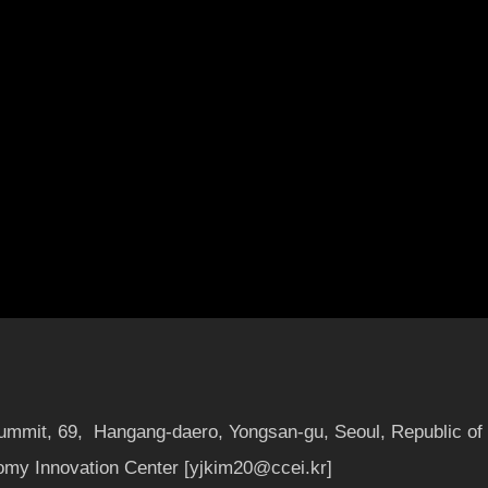
트업 주식회사 큐빅(대표 배호·정민찬)이 기업의 인공지능(AI) 도입 시 가장 큰 걸림
nusable)' 데이터를 AI 학습과 활용이 가능한 'AI-Ready' 데이터로 안전하게 
화해, 영국 런던 소재 IONA STAR LP 등으로부터 투자를 유치했다. 또한 단순한 
 Data Platform 'SynTitan', Enterprise Data Release Control 
선정
Summit, 69, Hangang-daero, Yongsan-gu, Seoul, Republic of
my Innovation Center [yjkim20@ccei.kr]