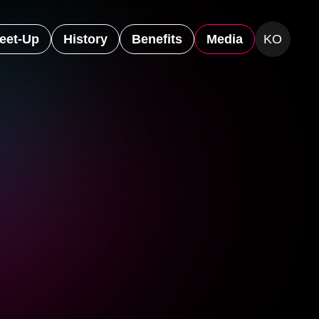
eet-Up
History
Benefits
Media
KO