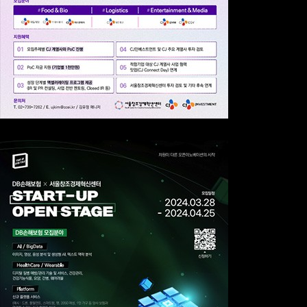
오벤터스(O!VentUs) 7기
Long-Term