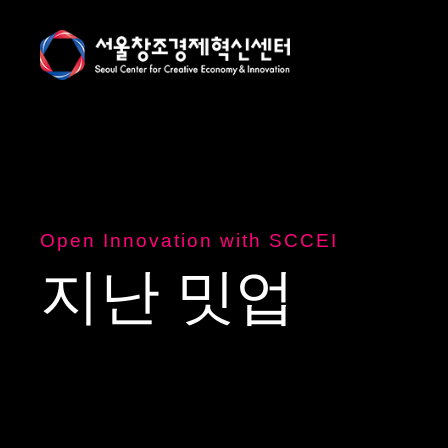
Open Innovation with SCCEI
지
난
밋
업