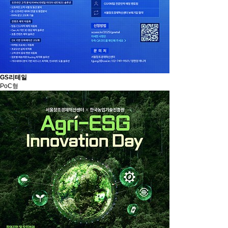
GS리테일
PoC형