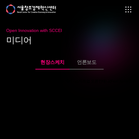
Open Innovation with SCCEI
미
디
어
현장스케치
언론보도
2023 오픈이노베이션 토크쇼 두번째 이야기 - 스타트업 오픈안테나(Feat.NH농협은
행, 롯데, 대상홀딩스)
페이지 정보
2025-03-07
본문