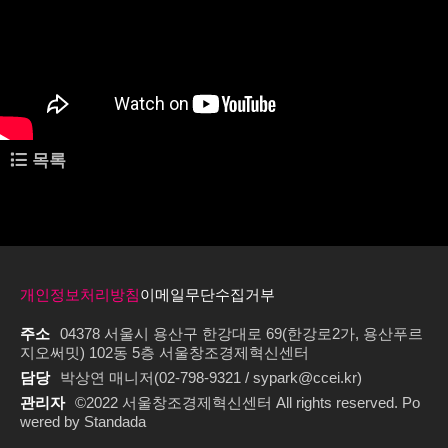
목록
이전글
[현장 스케치] 2023 오픈이노베이션 토크쇼 세번째 이야기 - 스타트업 오픈
안테나
다음글
[현장 스케치] 2023 오픈이노베이션 토크쇼 두번째 이야기 - 스타트업 오픈
안테나
개인정보처리방침
이메일무단수집거부
주소
04378 서울시 용산구 한강대로 69(한강로2가, 용산푸르
지오써밋) 102동 5층 서울창조경제혁신센터
담당
박상연 매니저(02-798-9321 / sypark@ccei.kr)
관리자
©2022 서울창조경제혁신센터 All rights reserved. Po
wered by Standada