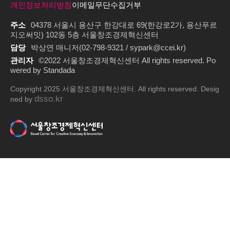
개인정보처리방침
이메일무단수집거부
주소
04378 서울시 용산구 한강대로 69(한강로2가, 용산푸르
지오써밋) 102동 5층 서울창조경제혁신센터
담당
박상연 매니저(02-798-9321 / sypark@ccei.kr)
관리자
©2022 서울창조경제혁신센터 All rights reserved. Po
wered by Standada
Copyright 2025 서울창조경제혁신센터. All rights reserved. Desig
dsso.kr
ned by