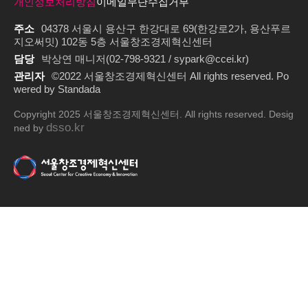
개인정보처리방침
이메일무단수집거부
주소
04378 서울시 용산구 한강대로 69(한강로2가, 용산푸르
지오써밋) 102동 5층 서울창조경제혁신센터
담당
박상연 매니저(02-798-9321 / sypark@ccei.kr)
관리자
©2022 서울창조경제혁신센터 All rights reserved. Po
wered by Standada
Copyright 2025 서울창조경제혁신센터. All rights reserved. Desig
dsso.kr
ned by