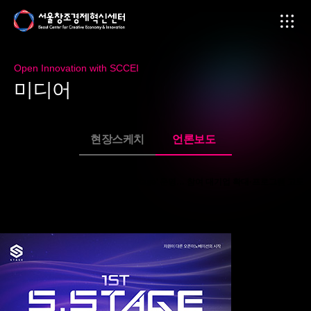
Open Innovation with SCCEI
미
디
어
현장스케치
언론보도
서울창조경제혁신센터, ‘2026 1st S.Stage’ 운영… 참여 대기업 확대·프로그램 고도
화
페이지 정보
2026-04-06
본문