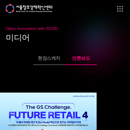
Open Innovation with SCCEI
미
디
어
현장스케치
언론보도
서울창조경제혁신센터 X GS리테일, 유통 혁신 이끌 ‘퓨처 리테일 4기’ 스타트업 모집
페이지 정보
2026-04-16
본문