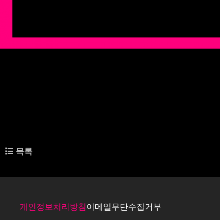
서울창조경제혁신센터(이하 서울창경)가 '2025년 성과 우수기업'으로 선정한 테크 스타
큐빅(CUBIG)은 AI 데이터 인프라 전문 기업으로 기업 내부에 방치된 '사용 불가능한(U
금융, 제조 등 보안이 생명인 산업군의 파트너로 급부상 중이다.
큐빅은 2025년 많은 성과를 올렸다. 글로벌 액셀러레이팅 프로그램으로 IR 역량을 고도
한 교두보를 구축했다.
큐빅의 글로벌 경쟁력의 핵심은 제품 라인업이다. CUBIG은 데이터 전환 엔진 'DTS', AI-Ready
성형 AI 기술을 즉시 도입할 수 있는 환경을 제공한다.
관련링크
https://www.fntoday.co.kr/news/articleView.html?idxno=382779
목록
이전글
인플루언서 커머스 '데이터·자동화'...와이어드컴퍼니, 서울창경 우수기업 
다음글
에프아이씨씨, 서울창경 '성과 우수기업' 선정...K-뷰티 경쟁 속 성장 이어가
개인정보처리방침
이메일무단수집거부