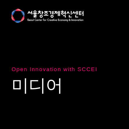
Open Innovation with SCCEI
미
디
어