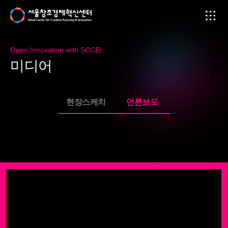
Open Innovation with SCCEI
미
디
어
현장스케치
언론보도
인플루언서 커머스 '데이터·자동화'...와이어드컴퍼니, 서울창경 우수기업 선정
페이지 정보
2026-04-22
본문