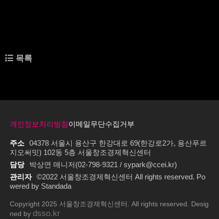
근에는 인플루언서별 판매 기여도를 분석하고 향후 전략을 제안하는 'AI 성과 리포트'
기능을 추가했다.
와이어드컴퍼니는 향후 글로벌 시장 진출을 통해 사업 영역을 확대한다는 계획이다.
관련링크
https://magazine.hankyung.com/job-joy/article/202604215994d
목록
이전글
서울창조경제혁신센터, ‘2026 Agri-ESG Innovation Day’ 참가 스타트업 모
집
다음글
큐빅, Enterprise AI 데이터 인프라 혁신으로 글로벌 시장 공략...서울창조경
제혁신센터 ‘2025 성과 우수기업’으로 선정
개인정보처리방침
이메일무단수집거부
주소
04378 서울시 용산구 한강대로 69(한강로2가, 용산푸르
지오써밋) 102동 5층 서울창조경제혁신센터
담당
박상연 매니저(02-798-9321 / sypark@ccei.kr)
관리자
©2022 서울창조경제혁신센터 All rights reserved. Po
wered by Standada
Copyright 2025 서울창조경제혁신센터. All rights reserved. Desig
dsso.kr
ned by